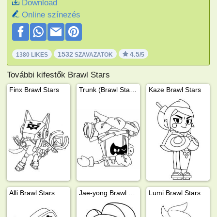
Download
Online színezés
1532
4.5
1380 LIKES
SZAVAZATOK
/5
További kifestők Brawl Stars
Finx Brawl Stars
Trunk (Brawl Stars)
Kaze Brawl Stars
Alli Brawl Stars
Jae-yong Brawl Stars
Lumi Brawl Stars