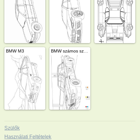
BMW M3
BMW számos színező
Szülők
Használati Feltételek