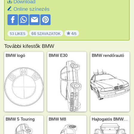
Download
Online színezés
66
4
53 LIKES
SZAVAZATOK
/5
További kifestők BMW
BMW logó
BMW E30
BMW rendőrautó
BMW 5 Touring
BMW M8
Hajtogatós BMW M1