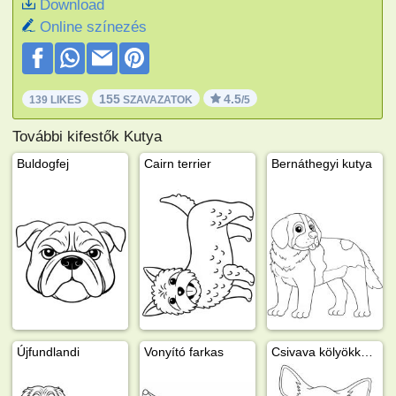
Download
Online színezés
155
4.5
139 LIKES
SZAVAZATOK
/5
További kifestők Kutya
Buldogfej
Cairn terrier
Bernáthegyi kutya
Újfundlandi
Vonyító farkas
Csivava kölyökkutya