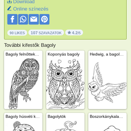
Download
Online színezés
107
4.2
90 LIKES
SZAVAZATOK
/5
További kifestők Bagoly
Bagoly felnőtteknek
Koponyás bagoly
Hedwig, a bagoly (Harry Potter)
Bagoly húsvéti kosárral
Bagolytök
Boszorkánykalapos bagoly