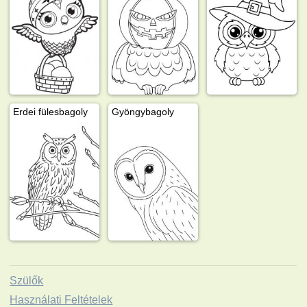
Erdei fülesbagoly
Gyöngybagoly
Szülők
Használati Feltételek