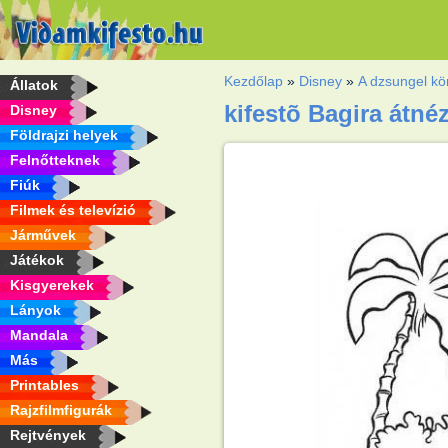
Kezdőlap
»
Disney
»
A dzsungel k
Állatok
kifestõ Bagira átnéz 
Disney
Földrajzi helyek
Felnőtteknek
Fiúk
Filmek és televízió
Járművek
Játékok
Kisgyerekek
Lányok
Mandala
Más
Printables
Rajzfilmfigurák
Rejtvények