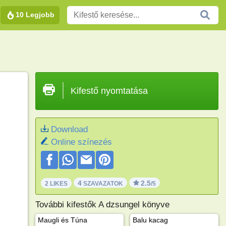
10 Legjobb
Kifestő nyomtatása
Download
Online színezés
4
2.5
2 LIKES
SZAVAZATOK
/5
További kifestők A dzsungel könyve
Maugli és Túna
Balu kacag