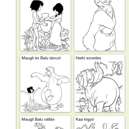
Maugli és Balu táncol
Hathi ezredes
Maugli Balu vállán
Kaa kígyó