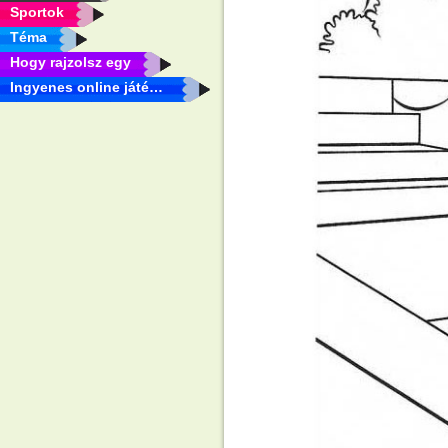
Sportok
Téma
Hogy rajzolsz egy
Ingyenes online játékok