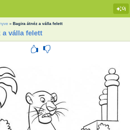
Új
önyve
»
Bagira átnéz a válla felett
a válla felett