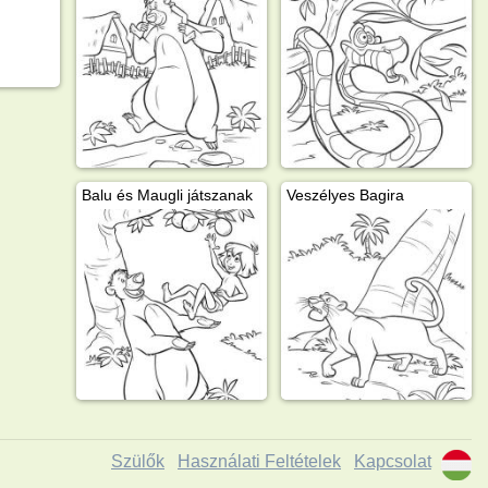
Balu és Maugli játszanak
Veszélyes Bagira
Szülők
Használati Feltételek
Kapcsolat