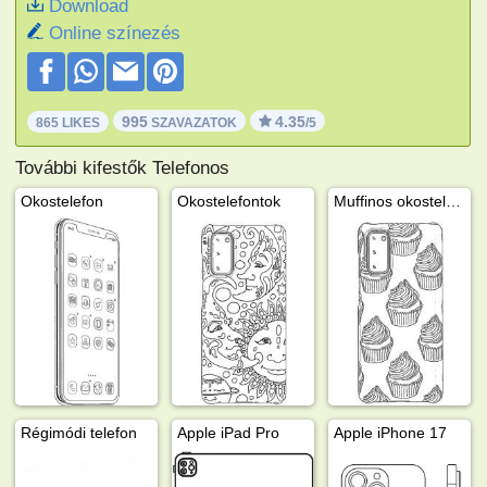
Download
Online színezés
995
4.35
865 LIKES
SZAVAZATOK
/5
További kifestők Telefonos
Okostelefon
Okostelefontok
Muffinos okostelefontok
Régimódi telefon
Apple iPad Pro
Apple iPhone 17