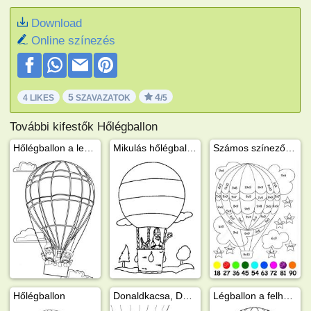
Download
Online színezés
5
4
4 LIKES
SZAVAZATOK
/5
További kifestők Hőlégballon
Hőlégballon a levegőben
Mikulás hőlégballonban
Számos színező hőlégballon
Hőlégballon
Donaldkacsa, Dagobert bácsi, Tiki, Niki és Viki a hőlégballon kosarában
Légballon a felhők között