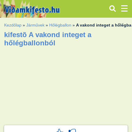
Kezdőlap
»
Járművek
»
Hőlégballon
»
A vakond integet a hőlégba
kifestõ A vakond integet a
hőlégballonból