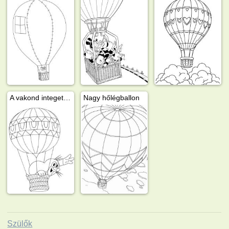
A vakond integet a hőlégballonból
Nagy hőlégballon
Szülők