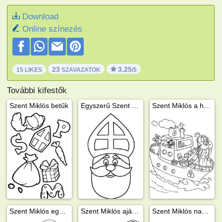
Download
Online színezés
23
3.25
15 LIKES
SZAVAZATOK
/5
További kifestők
Szent Miklós betűk
Egyszerű Szent Miklós
Szent Miklós a hajón
Szent Miklós egy bottal
Szent Miklós ajándékokkal
Szent Miklós nagy könyve