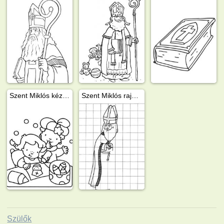
Szent Miklós kézművesség
Szent Miklós rajzolása
Szülők