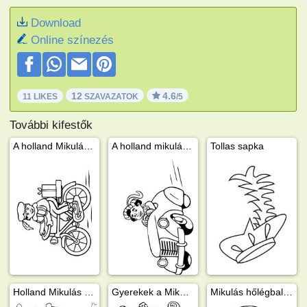
Download
Online színezés
12
4.6
11 LIKES
SZAVAZATOK
/5
További kifestők
A holland Mikulás segítője biciglizik
A holland mikulás segítője autózik
Tollas sapka
Holland Mikulás hajóval érkezik
Gyerekek a Mikulás körül
Mikulás hőlégballonban