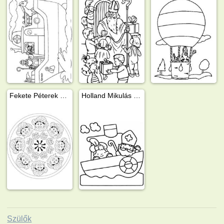
Fekete Péterek mandala
Holland Mikulás és segítője a gőzhajón
Szülők