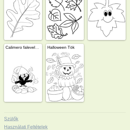
Calimero falevelek között
Halloween Tök
Szülők
Használati Feltételek