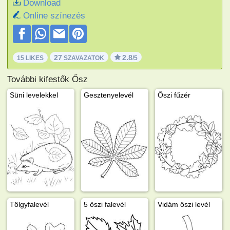
Download
Online színezés
27
2.8
15 LIKES
SZAVAZATOK
/5
További kifestők Ősz
Süni levelekkel
Gesztenyelevél
Őszi fűzér
Tölgyfalevél
5 őszi falevél
Vidám őszi levél