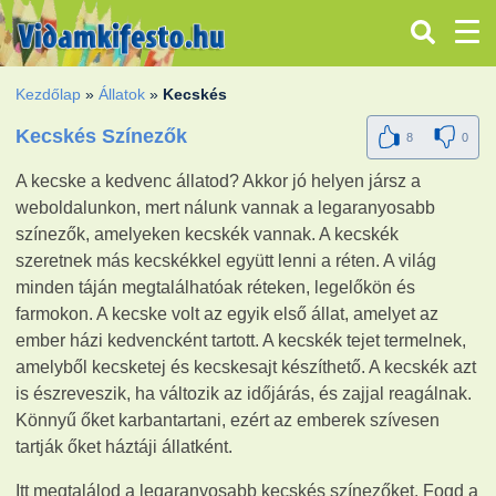
Kezdőlap
»
Állatok
»
Kecskés
Kecskés Színezők
8
0
A kecske a kedvenc állatod? Akkor jó helyen jársz a
weboldalunkon, mert nálunk vannak a legaranyosabb
színezők, amelyeken kecskék vannak. A kecskék
szeretnek más kecskékkel együtt lenni a réten. A világ
minden táján megtalálhatóak réteken, legelőkön és
farmokon. A kecske volt az egyik első állat, amelyet az
ember házi kedvencként tartott. A kecskék tejet termelnek,
amelyből kecsketej és kecskesajt készíthető. A kecskék azt
is észreveszik, ha változik az időjárás, és zajjal reagálnak.
Könnyű őket karbantartani, ezért az emberek szívesen
tartják őket háztáji állatként.
Itt megtalálod a legaranyosabb kecskés színezőket. Fogd a