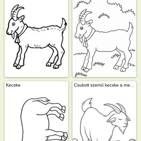
Kecske
Csukott szemű kecske a mezőn