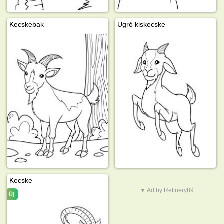
Kecskebak
Ugró kiskecske
Kecske
▼ Ad by Refinery89
Új