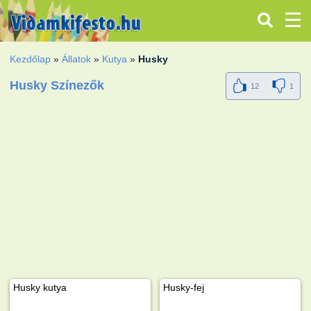
Kezdőlap
»
Állatok
»
Kutya
»
Husky
Husky Színezők
12
1
Husky kutya
Husky-fej