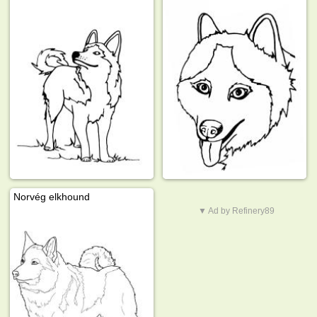
Norvég elkhound
▼ Ad by Refinery89