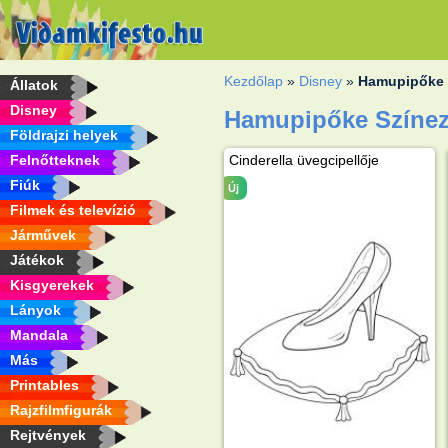
Kezdőlap
»
Disney
»
Hamupipőke
Állatok
Disney
Hamupipőke Színe
Földrajzi helyek
Felnőtteknek
Cinderella üvegcipellője
Fiúk
Új
Filmek és televízió
Járművek
Játékok
Kisgyerekek
Lányok
Mandala
Más
Printables
Rajzfilmfigurák
Rejtvények