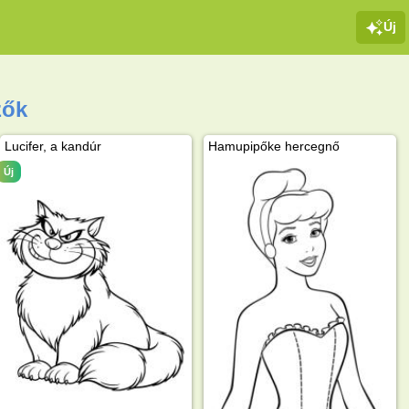
Új
zők
Lucifer, a kandúr
Hamupipőke hercegnő
Új