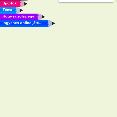
Sportok
Téma
Hogy rajzolsz egy
Ingyenes online játékok