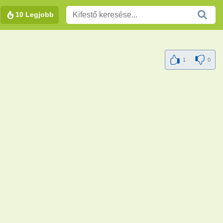
10 Legjobb
1
0