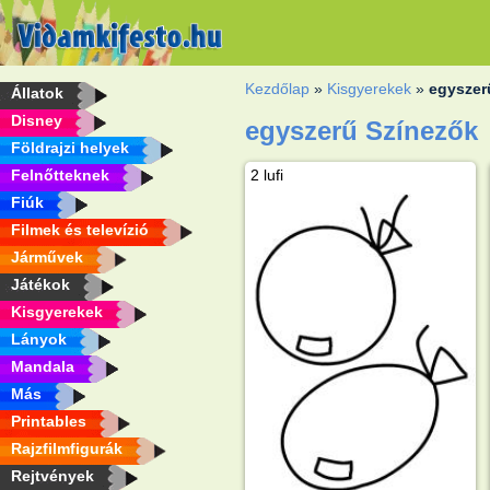
Kezdőlap
»
Kisgyerekek
»
egyszer
Állatok
Disney
egyszerű Színezők
Földrajzi helyek
Felnőtteknek
2 lufi
Fiúk
Filmek és televízió
Járművek
Játékok
Kisgyerekek
Lányok
Mandala
Más
Printables
Rajzfilmfigurák
Rejtvények