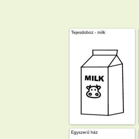
Tejesdoboz - milk
Egyszerű ház