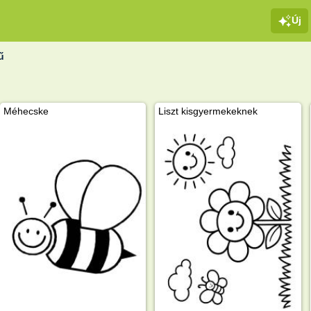
Új
ű
Méhecske
Liszt kisgyermekeknek