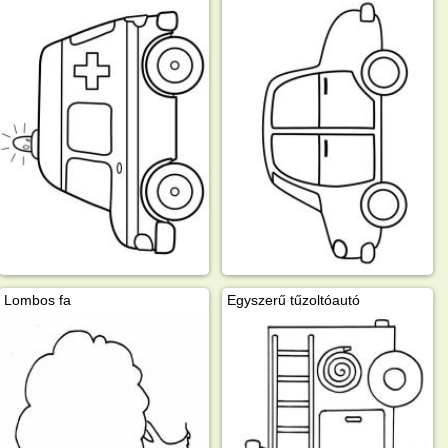
Lombos fa
Egyszerű tűzoltóautó