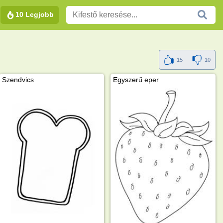
10 Legjobb
15
10
Szendvics
Egyszerű eper