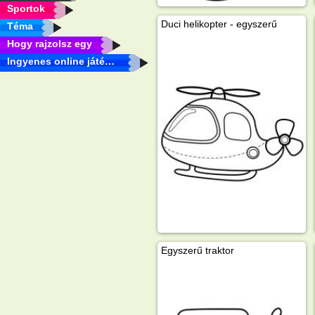
Sportok
Duci helikopter - egyszerű
Téma
Hogy rajzolsz egy
Ingyenes online játékok
Egyszerű traktor