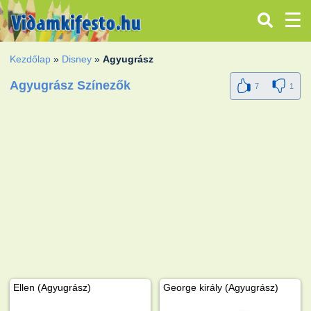
Kezdőlap
»
Disney
»
Agyugrász
Agyugrász Színezők
7
1
Ellen (Agyugrász)
George király (Agyugrász)